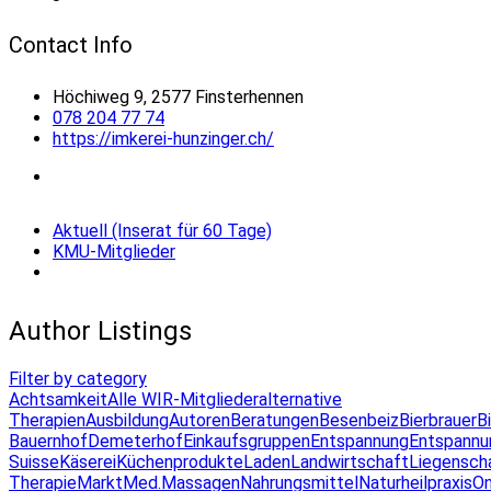
Contact Info
Höchiweg 9, 2577 Finsterhennen
078 204 77 74
https://imkerei-hunzinger.ch/
Aktuell (Inserat für 60 Tage)
KMU-Mitglieder
Author Listings
Filter by category
Achtsamkeit
Alle WIR-Mitglieder
alternative
Therapien
Ausbildung
Autoren
Beratungen
Besenbeiz
Bierbrauer
B
Bauernhof
Demeterhof
Einkaufsgruppen
Entspannung
Entspannu
Suisse
Käserei
Küchenprodukte
Laden
Landwirtschaft
Liegensch
Therapie
Markt
Med.Massagen
Nahrungsmittel
Naturheilpraxis
On