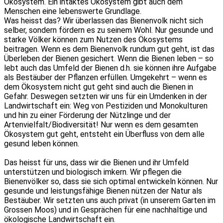
Ökosystem. Ein intaktes Ökosystem gibt auch dem
Menschen eine lebenswerte Grundlage.
Was heisst das? Wir überlassen das Bienenvolk nicht sich
selber, sondern fördern es zu seinem Wohl. Nur gesunde und
starke Völker können zum Nutzen des Ökosystems
beitragen. Wenn es dem Bienenvolk rundum gut geht, ist das
Überleben der Bienen gesichert. Wenn die Bienen leben – so
lebt auch das Umfeld der Bienen d.h. sie können ihre Aufgabe
als Bestäuber der Pflanzen erfüllen. Umgekehrt – wenn es
dem Ökosystem nicht gut geht sind auch die Bienen in
Gefahr. Deswegen setzten wir uns für ein Umdenken in der
Landwirtschaft ein: Weg von Pestiziden und Monokulturen
und hin zu einer Förderung der Nützlinge und der
Artenvielfalt/Biodiversität! Nur wenn es dem gesamten
Ökosystem gut geht, entsteht ein Überfluss von dem alle
gesund leben können.
Das heisst für uns, dass wir die Bienen und ihr Umfeld
unterstützen und biologisch imkern. Wir pflegen die
Bienenvölker so, dass sie sich optimal entwickeln können. Nur
gesunde und leistungsfähige Bienen nützen der Natur als
Bestäuber. Wir setzten uns auch privat (in unserem Garten im
Grossen Moos) und in Gesprächen für eine nachhaltige und
ökologische Landwirtschaft ein.