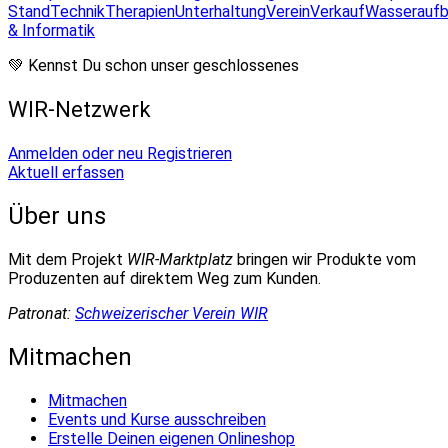
Stand
Technik
Therapien
Unterhaltung
Verein
Verkauf
Wasseraufb
& Informatik
💚 Kennst Du schon unser geschlossenes
WIR-Netzwerk
Anmelden oder neu Registrieren
Aktuell erfassen
Über uns
Mit dem Projekt
WIR-Marktplatz
bringen wir Produkte vom
Produzenten auf direktem Weg zum Kunden.
Patronat:
Schweizerischer Verein WIR
Mitmachen
Mitmachen
Events und Kurse ausschreiben
Erstelle Deinen eigenen Onlineshop