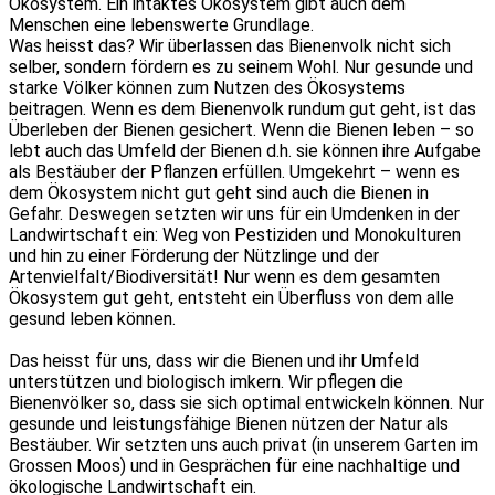
Ökosystem. Ein intaktes Ökosystem gibt auch dem
Menschen eine lebenswerte Grundlage.
Was heisst das? Wir überlassen das Bienenvolk nicht sich
selber, sondern fördern es zu seinem Wohl. Nur gesunde und
starke Völker können zum Nutzen des Ökosystems
beitragen. Wenn es dem Bienenvolk rundum gut geht, ist das
Überleben der Bienen gesichert. Wenn die Bienen leben – so
lebt auch das Umfeld der Bienen d.h. sie können ihre Aufgabe
als Bestäuber der Pflanzen erfüllen. Umgekehrt – wenn es
dem Ökosystem nicht gut geht sind auch die Bienen in
Gefahr. Deswegen setzten wir uns für ein Umdenken in der
Landwirtschaft ein: Weg von Pestiziden und Monokulturen
und hin zu einer Förderung der Nützlinge und der
Artenvielfalt/Biodiversität! Nur wenn es dem gesamten
Ökosystem gut geht, entsteht ein Überfluss von dem alle
gesund leben können.
Das heisst für uns, dass wir die Bienen und ihr Umfeld
unterstützen und biologisch imkern. Wir pflegen die
Bienenvölker so, dass sie sich optimal entwickeln können. Nur
gesunde und leistungsfähige Bienen nützen der Natur als
Bestäuber. Wir setzten uns auch privat (in unserem Garten im
Grossen Moos) und in Gesprächen für eine nachhaltige und
ökologische Landwirtschaft ein.