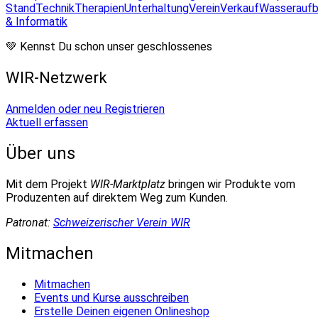
Stand
Technik
Therapien
Unterhaltung
Verein
Verkauf
Wasseraufb
& Informatik
💚 Kennst Du schon unser geschlossenes
WIR-Netzwerk
Anmelden oder neu Registrieren
Aktuell erfassen
Über uns
Mit dem Projekt
WIR-Marktplatz
bringen wir Produkte vom
Produzenten auf direktem Weg zum Kunden.
Patronat:
Schweizerischer Verein WIR
Mitmachen
Mitmachen
Events und Kurse ausschreiben
Erstelle Deinen eigenen Onlineshop