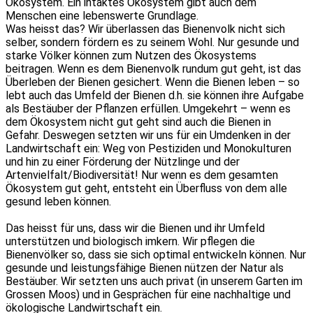
Ökosystem. Ein intaktes Ökosystem gibt auch dem
Menschen eine lebenswerte Grundlage.
Was heisst das? Wir überlassen das Bienenvolk nicht sich
selber, sondern fördern es zu seinem Wohl. Nur gesunde und
starke Völker können zum Nutzen des Ökosystems
beitragen. Wenn es dem Bienenvolk rundum gut geht, ist das
Überleben der Bienen gesichert. Wenn die Bienen leben – so
lebt auch das Umfeld der Bienen d.h. sie können ihre Aufgabe
als Bestäuber der Pflanzen erfüllen. Umgekehrt – wenn es
dem Ökosystem nicht gut geht sind auch die Bienen in
Gefahr. Deswegen setzten wir uns für ein Umdenken in der
Landwirtschaft ein: Weg von Pestiziden und Monokulturen
und hin zu einer Förderung der Nützlinge und der
Artenvielfalt/Biodiversität! Nur wenn es dem gesamten
Ökosystem gut geht, entsteht ein Überfluss von dem alle
gesund leben können.
Das heisst für uns, dass wir die Bienen und ihr Umfeld
unterstützen und biologisch imkern. Wir pflegen die
Bienenvölker so, dass sie sich optimal entwickeln können. Nur
gesunde und leistungsfähige Bienen nützen der Natur als
Bestäuber. Wir setzten uns auch privat (in unserem Garten im
Grossen Moos) und in Gesprächen für eine nachhaltige und
ökologische Landwirtschaft ein.