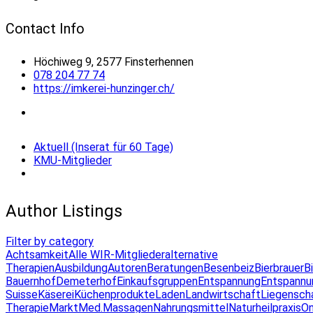
Contact Info
Höchiweg 9, 2577 Finsterhennen
078 204 77 74
https://imkerei-hunzinger.ch/
Aktuell (Inserat für 60 Tage)
KMU-Mitglieder
Author Listings
Filter by category
Achtsamkeit
Alle WIR-Mitglieder
alternative
Therapien
Ausbildung
Autoren
Beratungen
Besenbeiz
Bierbrauer
B
Bauernhof
Demeterhof
Einkaufsgruppen
Entspannung
Entspannu
Suisse
Käserei
Küchenprodukte
Laden
Landwirtschaft
Liegensch
Therapie
Markt
Med.Massagen
Nahrungsmittel
Naturheilpraxis
On