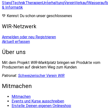
Stand
Technik
Therapien
Unterhaltung
Verein
Verkauf
Wasseraufb
& Informatik
💚 Kennst Du schon unser geschlossenes
WIR-Netzwerk
Anmelden oder neu Registrieren
Aktuell erfassen
Über uns
Mit dem Projekt
WIR-Marktplatz
bringen wir Produkte vom
Produzenten auf direktem Weg zum Kunden.
Patronat:
Schweizerischer Verein WIR
Mitmachen
Mitmachen
Events und Kurse ausschreiben
Erstelle Deinen eigenen Onlineshop