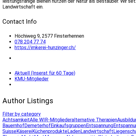
leistungsfähige Bienen nützen der Natur als Bestäuber. Wir se
Landwirtschaft ein.
Contact Info
Höchiweg 9, 2577 Finsterhennen
078 204 77 74
https://imkerei-hunzinger.ch/
Aktuell (Inserat für 60 Tage)
KMU-Mitglieder
Author Listings
Filter by category
Achtsamkeit
Alle WIR-Mitglieder
alternative Therapien
Ausbildu
Bauernhof
Demeterhof
Einkaufsgruppen
Entspannung
Entspannu
Suisse
Käserei
Küchenprodukte
Laden
Landwirtschaft
Liegensch