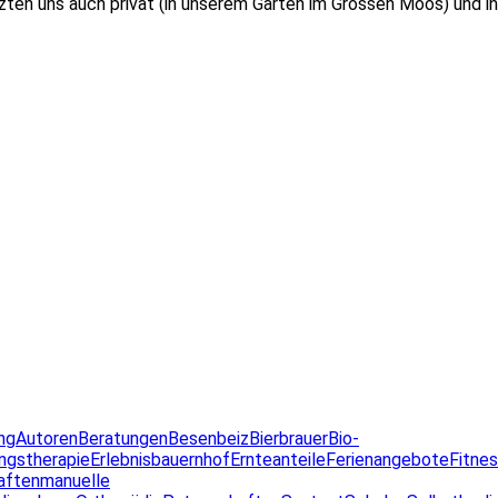
tzten uns auch privat (in unserem Garten im Grossen Moos) und i
ng
Autoren
Beratungen
Besenbeiz
Bierbrauer
Bio-
ngstherapie
Erlebnisbauernhof
Ernteanteile
Ferienangebote
Fitne
aften
manuelle