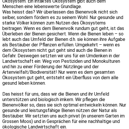
Ökosystem. Ein intaktes Ökosystem gibt auch dem
Menschen eine lebenswerte Grundlage.
Was heisst das? Wir überlassen das Bienenvolk nicht sich
selber, sondern fördern es zu seinem Wohl. Nur gesunde und
starke Völker können zum Nutzen des Ökosystems
beitragen. Wenn es dem Bienenvolk rundum gut geht, ist das
Überleben der Bienen gesichert. Wenn die Bienen leben – so
lebt auch das Umfeld der Bienen d.h. sie können ihre Aufgabe
als Bestäuber der Pflanzen erfüllen. Umgekehrt – wenn es
dem Ökosystem nicht gut geht sind auch die Bienen in
Gefahr. Deswegen setzten wir uns für ein Umdenken in der
Landwirtschaft ein: Weg von Pestiziden und Monokulturen
und hin zu einer Förderung der Nützlinge und der
Artenvielfalt/Biodiversität! Nur wenn es dem gesamten
Ökosystem gut geht, entsteht ein Überfluss von dem alle
gesund leben können.
Das heisst für uns, dass wir die Bienen und ihr Umfeld
unterstützen und biologisch imkern. Wir pflegen die
Bienenvölker so, dass sie sich optimal entwickeln können. Nur
gesunde und leistungsfähige Bienen nützen der Natur als
Bestäuber. Wir setzten uns auch privat (in unserem Garten im
Grossen Moos) und in Gesprächen für eine nachhaltige und
ökologische Landwirtschaft ein.