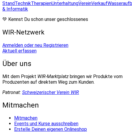
Stand
Technik
Therapien
Unterhaltung
Verein
Verkauf
Wasseraufb
& Informatik
💚 Kennst Du schon unser geschlossenes
WIR-Netzwerk
Anmelden oder neu Registrieren
Aktuell erfassen
Über uns
Mit dem Projekt
WIR-Marktplatz
bringen wir Produkte vom
Produzenten auf direktem Weg zum Kunden.
Patronat:
Schweizerischer Verein WIR
Mitmachen
Mitmachen
Events und Kurse ausschreiben
Erstelle Deinen eigenen Onlineshop