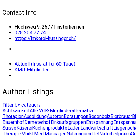
Contact Info
Höchiweg 9, 2577 Finsterhennen
078 204 77 74
https://imkerei-hunzinger.ch/
Aktuell (Inserat für 60 Tage)
KMU-Mitglieder
Author Listings
Filter by category
Achtsamkeit
Alle WIR-Mitglieder
alternative
Therapien
Ausbildung
Autoren
Beratungen
Besenbeiz
Bierbrauer
B
Bauernhof
Demeterhof
Einkaufsgruppen
Entspannung
Entspannu
Suisse
Käserei
Küchenprodukte
Laden
Landwirtschaft
Liegensch
Therapie
Markt
Med.Massagen
Nahrungsmittel
Naturheilpraxis
On