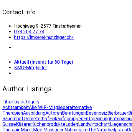
Contact Info
Höchiweg 9, 2577 Finsterhennen
078 204 77 74
https://imkerei-hunzinger.ch/
Aktuell (Inserat für 60 Tage)
KMU-Mitglieder
Author Listings
Filter by category
Achtsamkeit
Alle WIR-Mitglieder
alternative
Therapien
Ausbildung
Autoren
Beratungen
Besenbeiz
Bierbrauer
B
Bauernhof
Demeterhof
Einkaufsgruppen
Entspannung
Entspannu
Suisse
Käserei
Küchenprodukte
Laden
Landwirtschaft
Liegensch
Therapie
Markt
Med.Massagen
Nahrungsmittel
Naturheilpraxis
On