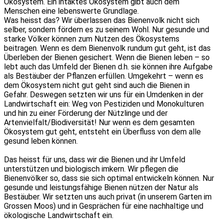
Ökosystem. Ein intaktes Ökosystem gibt auch dem
Menschen eine lebenswerte Grundlage.
Was heisst das? Wir überlassen das Bienenvolk nicht sich
selber, sondern fördern es zu seinem Wohl. Nur gesunde und
starke Völker können zum Nutzen des Ökosystems
beitragen. Wenn es dem Bienenvolk rundum gut geht, ist das
Überleben der Bienen gesichert. Wenn die Bienen leben – so
lebt auch das Umfeld der Bienen d.h. sie können ihre Aufgabe
als Bestäuber der Pflanzen erfüllen. Umgekehrt – wenn es
dem Ökosystem nicht gut geht sind auch die Bienen in
Gefahr. Deswegen setzten wir uns für ein Umdenken in der
Landwirtschaft ein: Weg von Pestiziden und Monokulturen
und hin zu einer Förderung der Nützlinge und der
Artenvielfalt/Biodiversität! Nur wenn es dem gesamten
Ökosystem gut geht, entsteht ein Überfluss von dem alle
gesund leben können.
Das heisst für uns, dass wir die Bienen und ihr Umfeld
unterstützen und biologisch imkern. Wir pflegen die
Bienenvölker so, dass sie sich optimal entwickeln können. Nur
gesunde und leistungsfähige Bienen nützen der Natur als
Bestäuber. Wir setzten uns auch privat (in unserem Garten im
Grossen Moos) und in Gesprächen für eine nachhaltige und
ökologische Landwirtschaft ein.