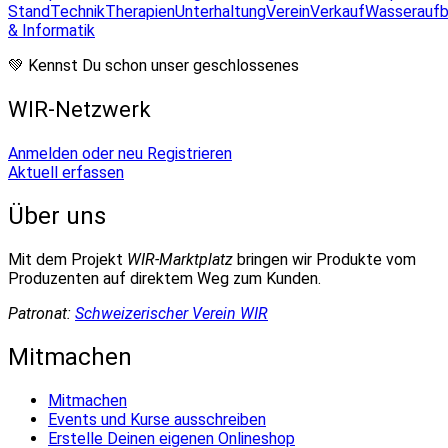
Stand
Technik
Therapien
Unterhaltung
Verein
Verkauf
Wasseraufb
& Informatik
💚 Kennst Du schon unser geschlossenes
WIR-Netzwerk
Anmelden oder neu Registrieren
Aktuell erfassen
Über uns
Mit dem Projekt
WIR-Marktplatz
bringen wir Produkte vom
Produzenten auf direktem Weg zum Kunden.
Patronat:
Schweizerischer Verein WIR
Mitmachen
Mitmachen
Events und Kurse ausschreiben
Erstelle Deinen eigenen Onlineshop