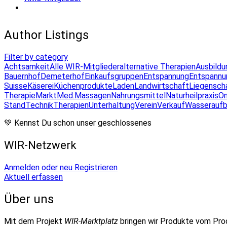
Author Listings
Filter by category
Achtsamkeit
Alle WIR-Mitglieder
alternative Therapien
Ausbildu
Bauernhof
Demeterhof
Einkaufsgruppen
Entspannung
Entspannu
Suisse
Käserei
Küchenprodukte
Laden
Landwirtschaft
Liegensch
Therapie
Markt
Med.Massagen
Nahrungsmittel
Naturheilpraxis
On
Stand
Technik
Therapien
Unterhaltung
Verein
Verkauf
Wasseraufb
💚 Kennst Du schon unser geschlossenes
WIR-Netzwerk
Anmelden oder neu Registrieren
Aktuell erfassen
Über uns
Mit dem Projekt
WIR-Marktplatz
bringen wir Produkte vom Pr