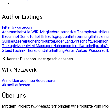
Author Listings
Filter by category
Achtsamkeit
Alle WIR-Mitglieder
alternative Therapien
Ausbildu
Bauernhof
Demeterhof
Einkaufsgruppen
Entspannung
Entspannu
Suisse
Käserei
Küchenprodukte
Laden
Landwirtschaft
Liegensch
Therapie
Markt
Med.Massagen
Nahrungsmittel
Naturheilpraxis
On
Stand
Technik
Therapien
Unterhaltung
Verein
Verkauf
Wasseraufb
💚 Kennst Du schon unser geschlossenes
WIR-Netzwerk
Anmelden oder neu Registrieren
Aktuell erfassen
Über uns
Mit dem Projekt
WIR-Marktplatz
bringen wir Produkte vom Pr