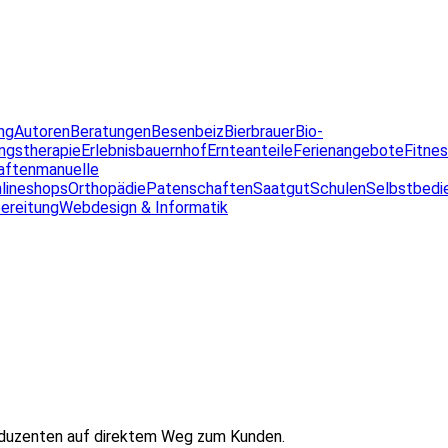
ng
Autoren
Beratungen
Besenbeiz
Bierbrauer
Bio-
ngstherapie
Erlebnisbauernhof
Ernteanteile
Ferienangebote
Fitne
aften
manuelle
lineshops
Orthopädie
Patenschaften
Saatgut
Schulen
Selbstbedi
ereitung
Webdesign & Informatik
oduzenten auf direktem Weg zum Kunden.