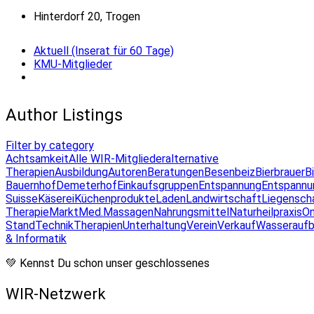
Hinterdorf 20, Trogen
Aktuell (Inserat für 60 Tage)
KMU-Mitglieder
Author Listings
Filter by category
Achtsamkeit
Alle WIR-Mitglieder
alternative
Therapien
Ausbildung
Autoren
Beratungen
Besenbeiz
Bierbrauer
B
Bauernhof
Demeterhof
Einkaufsgruppen
Entspannung
Entspannu
Suisse
Käserei
Küchenprodukte
Laden
Landwirtschaft
Liegensch
Therapie
Markt
Med.Massagen
Nahrungsmittel
Naturheilpraxis
On
Stand
Technik
Therapien
Unterhaltung
Verein
Verkauf
Wasseraufb
& Informatik
💚 Kennst Du schon unser geschlossenes
WIR-Netzwerk