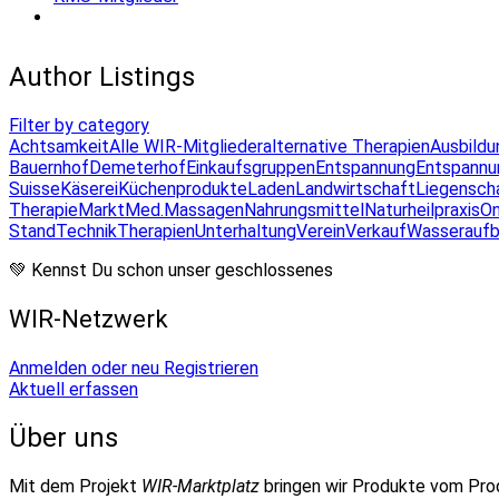
Author Listings
Filter by category
Achtsamkeit
Alle WIR-Mitglieder
alternative Therapien
Ausbildu
Bauernhof
Demeterhof
Einkaufsgruppen
Entspannung
Entspannu
Suisse
Käserei
Küchenprodukte
Laden
Landwirtschaft
Liegensch
Therapie
Markt
Med.Massagen
Nahrungsmittel
Naturheilpraxis
On
Stand
Technik
Therapien
Unterhaltung
Verein
Verkauf
Wasseraufb
💚 Kennst Du schon unser geschlossenes
WIR-Netzwerk
Anmelden oder neu Registrieren
Aktuell erfassen
Über uns
Mit dem Projekt
WIR-Marktplatz
bringen wir Produkte vom Pr