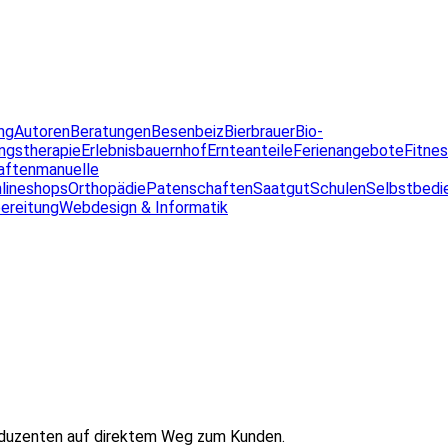
ng
Autoren
Beratungen
Besenbeiz
Bierbrauer
Bio-
ngstherapie
Erlebnisbauernhof
Ernteanteile
Ferienangebote
Fitne
aften
manuelle
lineshops
Orthopädie
Patenschaften
Saatgut
Schulen
Selbstbedi
ereitung
Webdesign & Informatik
oduzenten auf direktem Weg zum Kunden.