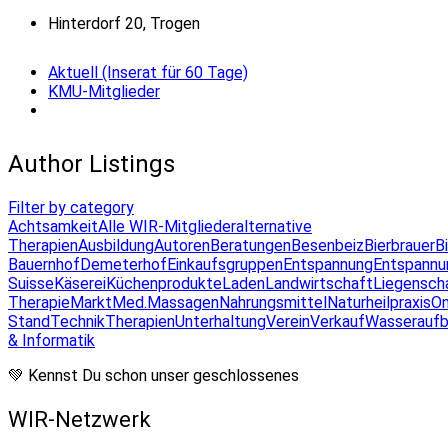
Hinterdorf 20, Trogen
Aktuell (Inserat für 60 Tage)
KMU-Mitglieder
Author Listings
Filter by category
Achtsamkeit
Alle WIR-Mitglieder
alternative
Therapien
Ausbildung
Autoren
Beratungen
Besenbeiz
Bierbrauer
B
Bauernhof
Demeterhof
Einkaufsgruppen
Entspannung
Entspannu
Suisse
Käserei
Küchenprodukte
Laden
Landwirtschaft
Liegensch
Therapie
Markt
Med.Massagen
Nahrungsmittel
Naturheilpraxis
On
Stand
Technik
Therapien
Unterhaltung
Verein
Verkauf
Wasseraufb
& Informatik
💚 Kennst Du schon unser geschlossenes
WIR-Netzwerk