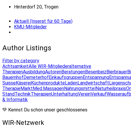
Hinterdorf 20, Trogen
Aktuell (Inserat für 60 Tage)
KMU-Mitglieder
Author Listings
Filter by category
Achtsamkeit
Alle WIR-Mitglieder
alternative
Therapien
Ausbildung
Autoren
Beratungen
Besenbeiz
Bierbrauer
B
Bauernhof
Demeterhof
Einkaufsgruppen
Entspannung
Entspannu
Suisse
Käserei
Küchenprodukte
Laden
Landwirtschaft
Liegensch
Therapie
Markt
Med.Massagen
Nahrungsmittel
Naturheilpraxis
On
Stand
Technik
Therapien
Unterhaltung
Verein
Verkauf
Wasseraufb
& Informatik
💚 Kennst Du schon unser geschlossenes
WIR-Netzwerk