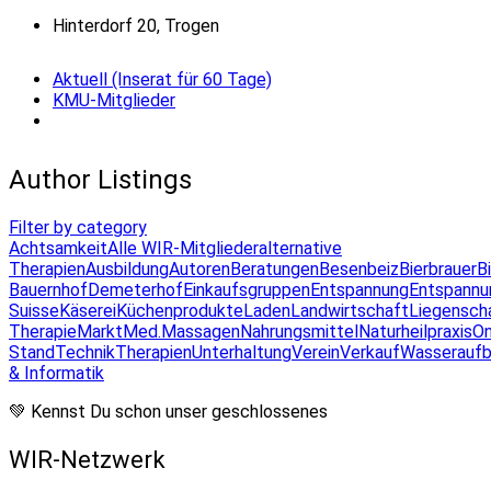
Hinterdorf 20, Trogen
Aktuell (Inserat für 60 Tage)
KMU-Mitglieder
Author Listings
Filter by category
Achtsamkeit
Alle WIR-Mitglieder
alternative
Therapien
Ausbildung
Autoren
Beratungen
Besenbeiz
Bierbrauer
B
Bauernhof
Demeterhof
Einkaufsgruppen
Entspannung
Entspannu
Suisse
Käserei
Küchenprodukte
Laden
Landwirtschaft
Liegensch
Therapie
Markt
Med.Massagen
Nahrungsmittel
Naturheilpraxis
On
Stand
Technik
Therapien
Unterhaltung
Verein
Verkauf
Wasseraufb
& Informatik
💚 Kennst Du schon unser geschlossenes
WIR-Netzwerk