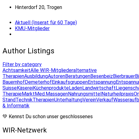
Hinterdorf 20, Trogen
Aktuell (Inserat für 60 Tage)
KMU-Mitglieder
Author Listings
Filter by category
Achtsamkeit
Alle WIR-Mitglieder
alternative
Therapien
Ausbildung
Autoren
Beratungen
Besenbeiz
Bierbrauer
B
Bauernhof
Demeterhof
Einkaufsgruppen
Entspannung
Entspannu
Suisse
Käserei
Küchenprodukte
Laden
Landwirtschaft
Liegensch
Therapie
Markt
Med.Massagen
Nahrungsmittel
Naturheilpraxis
On
Stand
Technik
Therapien
Unterhaltung
Verein
Verkauf
Wasseraufb
& Informatik
💚 Kennst Du schon unser geschlossenes
WIR-Netzwerk