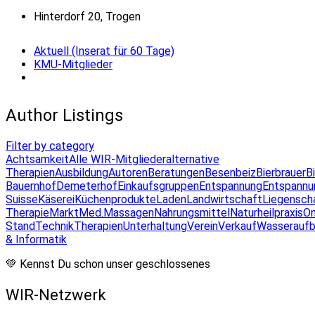
Hinterdorf 20, Trogen
Aktuell (Inserat für 60 Tage)
KMU-Mitglieder
Author Listings
Filter by category
Achtsamkeit
Alle WIR-Mitglieder
alternative
Therapien
Ausbildung
Autoren
Beratungen
Besenbeiz
Bierbrauer
B
Bauernhof
Demeterhof
Einkaufsgruppen
Entspannung
Entspannu
Suisse
Käserei
Küchenprodukte
Laden
Landwirtschaft
Liegensch
Therapie
Markt
Med.Massagen
Nahrungsmittel
Naturheilpraxis
On
Stand
Technik
Therapien
Unterhaltung
Verein
Verkauf
Wasseraufb
& Informatik
💚 Kennst Du schon unser geschlossenes
WIR-Netzwerk