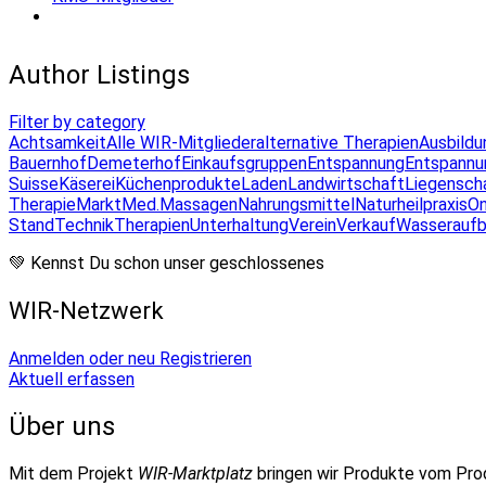
Author Listings
Filter by category
Achtsamkeit
Alle WIR-Mitglieder
alternative Therapien
Ausbildu
Bauernhof
Demeterhof
Einkaufsgruppen
Entspannung
Entspannu
Suisse
Käserei
Küchenprodukte
Laden
Landwirtschaft
Liegensch
Therapie
Markt
Med.Massagen
Nahrungsmittel
Naturheilpraxis
On
Stand
Technik
Therapien
Unterhaltung
Verein
Verkauf
Wasseraufb
💚 Kennst Du schon unser geschlossenes
WIR-Netzwerk
Anmelden oder neu Registrieren
Aktuell erfassen
Über uns
Mit dem Projekt
WIR-Marktplatz
bringen wir Produkte vom Pr