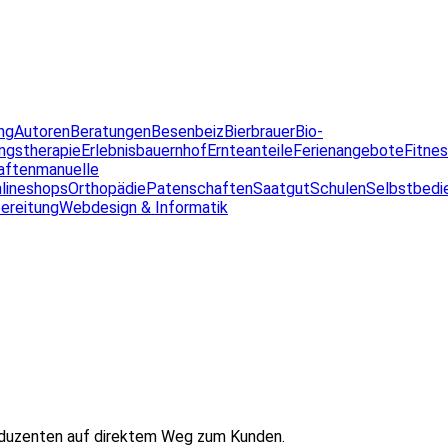
ng
Autoren
Beratungen
Besenbeiz
Bierbrauer
Bio-
ngstherapie
Erlebnisbauernhof
Ernteanteile
Ferienangebote
Fitne
aften
manuelle
lineshops
Orthopädie
Patenschaften
Saatgut
Schulen
Selbstbedi
ereitung
Webdesign & Informatik
oduzenten auf direktem Weg zum Kunden.