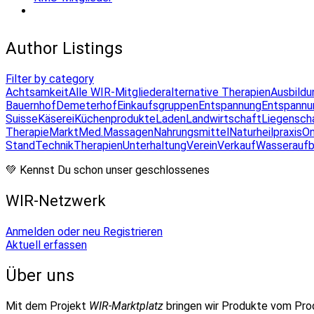
Author Listings
Filter by category
Achtsamkeit
Alle WIR-Mitglieder
alternative Therapien
Ausbildu
Bauernhof
Demeterhof
Einkaufsgruppen
Entspannung
Entspannu
Suisse
Käserei
Küchenprodukte
Laden
Landwirtschaft
Liegensch
Therapie
Markt
Med.Massagen
Nahrungsmittel
Naturheilpraxis
On
Stand
Technik
Therapien
Unterhaltung
Verein
Verkauf
Wasseraufb
💚 Kennst Du schon unser geschlossenes
WIR-Netzwerk
Anmelden oder neu Registrieren
Aktuell erfassen
Über uns
Mit dem Projekt
WIR-Marktplatz
bringen wir Produkte vom Pr