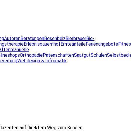
ng
Autoren
Beratungen
Besenbeiz
Bierbrauer
Bio-
ngstherapie
Erlebnisbauernhof
Ernteanteile
Ferienangebote
Fitne
aften
manuelle
lineshops
Orthopädie
Patenschaften
Saatgut
Schulen
Selbstbedi
ereitung
Webdesign & Informatik
oduzenten auf direktem Weg zum Kunden.