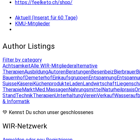
https://feelketo.ch/shop/
Aktuell (Inserat für 60 Tage)
KMU-Mitglieder
Author Listings
Filter by category
Achtsamkeit
Alle WIR-Mitglieder
alternative
Therapien
Ausbildung
Autoren
Beratungen
Besenbeiz
Bierbrauer
B
Bauernhof
Demeterhof
Einkaufsgruppen
Entspannung
Entspannu
Suisse
Käserei
Küchenprodukte
Laden
Landwirtschaft
Liegensch
Therapie
Markt
Med.Massagen
Nahrungsmittel
Naturheilpraxis
On
Stand
Technik
Therapien
Unterhaltung
Verein
Verkauf
Wasseraufb
& Informatik
💚 Kennst Du schon unser geschlossenes
WIR-Netzwerk
Anmelden oder neu Registrieren