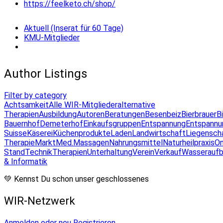
https://feelketo.ch/shop/
Aktuell (Inserat für 60 Tage)
KMU-Mitglieder
Author Listings
Filter by category
Achtsamkeit
Alle WIR-Mitglieder
alternative
Therapien
Ausbildung
Autoren
Beratungen
Besenbeiz
Bierbrauer
B
Bauernhof
Demeterhof
Einkaufsgruppen
Entspannung
Entspannu
Suisse
Käserei
Küchenprodukte
Laden
Landwirtschaft
Liegensch
Therapie
Markt
Med.Massagen
Nahrungsmittel
Naturheilpraxis
On
Stand
Technik
Therapien
Unterhaltung
Verein
Verkauf
Wasseraufb
& Informatik
💚 Kennst Du schon unser geschlossenes
WIR-Netzwerk
Anmelden oder neu Registrieren