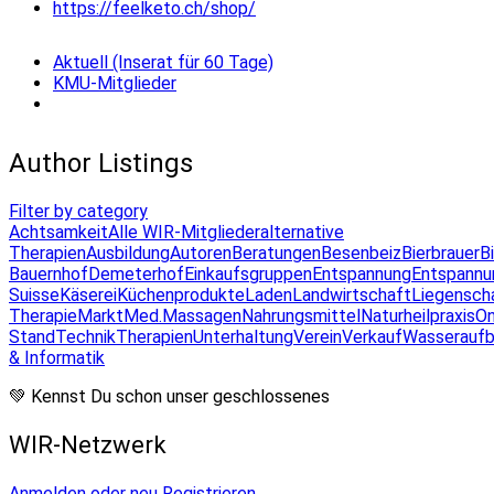
https://feelketo.ch/shop/
Aktuell (Inserat für 60 Tage)
KMU-Mitglieder
Author Listings
Filter by category
Achtsamkeit
Alle WIR-Mitglieder
alternative
Therapien
Ausbildung
Autoren
Beratungen
Besenbeiz
Bierbrauer
B
Bauernhof
Demeterhof
Einkaufsgruppen
Entspannung
Entspannu
Suisse
Käserei
Küchenprodukte
Laden
Landwirtschaft
Liegensch
Therapie
Markt
Med.Massagen
Nahrungsmittel
Naturheilpraxis
On
Stand
Technik
Therapien
Unterhaltung
Verein
Verkauf
Wasseraufb
& Informatik
💚 Kennst Du schon unser geschlossenes
WIR-Netzwerk
Anmelden oder neu Registrieren