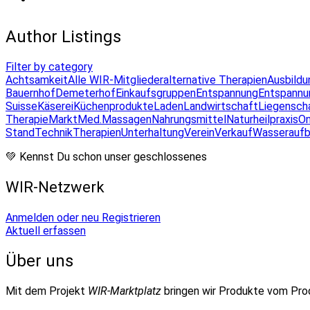
Author Listings
Filter by category
Achtsamkeit
Alle WIR-Mitglieder
alternative Therapien
Ausbildu
Bauernhof
Demeterhof
Einkaufsgruppen
Entspannung
Entspannu
Suisse
Käserei
Küchenprodukte
Laden
Landwirtschaft
Liegensch
Therapie
Markt
Med.Massagen
Nahrungsmittel
Naturheilpraxis
On
Stand
Technik
Therapien
Unterhaltung
Verein
Verkauf
Wasseraufb
💚 Kennst Du schon unser geschlossenes
WIR-Netzwerk
Anmelden oder neu Registrieren
Aktuell erfassen
Über uns
Mit dem Projekt
WIR-Marktplatz
bringen wir Produkte vom Pr