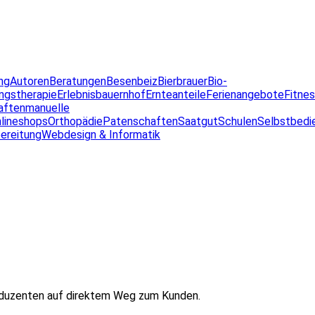
ng
Autoren
Beratungen
Besenbeiz
Bierbrauer
Bio-
ngstherapie
Erlebnisbauernhof
Ernteanteile
Ferienangebote
Fitne
aften
manuelle
lineshops
Orthopädie
Patenschaften
Saatgut
Schulen
Selbstbedi
ereitung
Webdesign & Informatik
oduzenten auf direktem Weg zum Kunden.