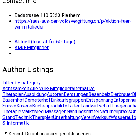
Contact Info
Badstrasse 110 5323 Rietheim
https://raus-aus-der-volksvergiftung.ch/p/aktion-fuer-
wir-mitglieder
Aktuell (Inserat für 60 Tage)
KMU-Mitglieder
Author Listings
Filter by category
Achtsamkeit
Alle WIR-Mitglieder
alternative
Therapien
Ausbildung
Autoren
Beratungen
Besenbeiz
Bierbrauer
B
Bauernhof
Demeterhof
Einkaufsgruppen
Entspannung
Entspannu
Suisse
Käserei
Küchenprodukte
Laden
Landwirtschaft
Liegensch
Therapie
Markt
Med.Massagen
Nahrungsmittel
Naturheilpraxis
On
Stand
Technik
Therapien
Unterhaltung
Verein
Verkauf
Wasseraufb
& Informatik
💚 Kennst Du schon unser geschlossenes