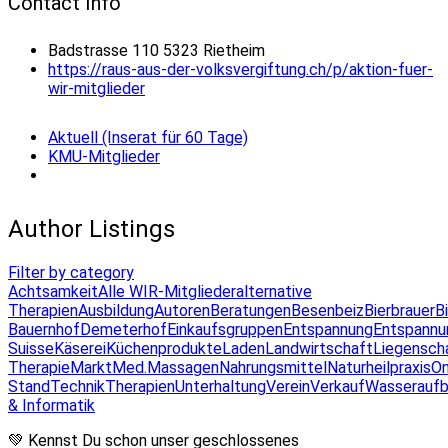
Contact Info
Badstrasse 110 5323 Rietheim
https://raus-aus-der-volksvergiftung.ch/p/aktion-fuer-
wir-mitglieder
Aktuell (Inserat für 60 Tage)
KMU-Mitglieder
Author Listings
Filter by category
Achtsamkeit
Alle WIR-Mitglieder
alternative
Therapien
Ausbildung
Autoren
Beratungen
Besenbeiz
Bierbrauer
B
Bauernhof
Demeterhof
Einkaufsgruppen
Entspannung
Entspannu
Suisse
Käserei
Küchenprodukte
Laden
Landwirtschaft
Liegensch
Therapie
Markt
Med.Massagen
Nahrungsmittel
Naturheilpraxis
On
Stand
Technik
Therapien
Unterhaltung
Verein
Verkauf
Wasseraufb
& Informatik
💚 Kennst Du schon unser geschlossenes