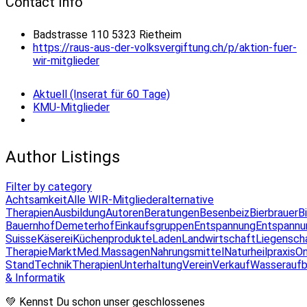
Contact Info
Badstrasse 110 5323 Rietheim
https://raus-aus-der-volksvergiftung.ch/p/aktion-fuer-
wir-mitglieder
Aktuell (Inserat für 60 Tage)
KMU-Mitglieder
Author Listings
Filter by category
Achtsamkeit
Alle WIR-Mitglieder
alternative
Therapien
Ausbildung
Autoren
Beratungen
Besenbeiz
Bierbrauer
B
Bauernhof
Demeterhof
Einkaufsgruppen
Entspannung
Entspannu
Suisse
Käserei
Küchenprodukte
Laden
Landwirtschaft
Liegensch
Therapie
Markt
Med.Massagen
Nahrungsmittel
Naturheilpraxis
On
Stand
Technik
Therapien
Unterhaltung
Verein
Verkauf
Wasseraufb
& Informatik
💚 Kennst Du schon unser geschlossenes