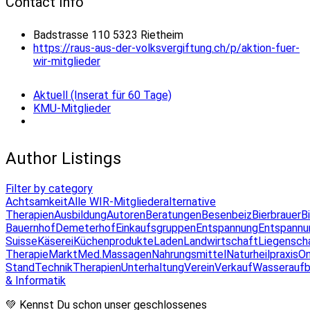
Contact Info
Badstrasse 110 5323 Rietheim
https://raus-aus-der-volksvergiftung.ch/p/aktion-fuer-
wir-mitglieder
Aktuell (Inserat für 60 Tage)
KMU-Mitglieder
Author Listings
Filter by category
Achtsamkeit
Alle WIR-Mitglieder
alternative
Therapien
Ausbildung
Autoren
Beratungen
Besenbeiz
Bierbrauer
B
Bauernhof
Demeterhof
Einkaufsgruppen
Entspannung
Entspannu
Suisse
Käserei
Küchenprodukte
Laden
Landwirtschaft
Liegensch
Therapie
Markt
Med.Massagen
Nahrungsmittel
Naturheilpraxis
On
Stand
Technik
Therapien
Unterhaltung
Verein
Verkauf
Wasseraufb
& Informatik
💚 Kennst Du schon unser geschlossenes