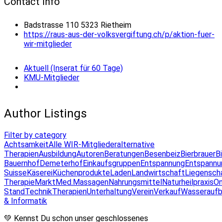
Contact Info
Badstrasse 110 5323 Rietheim
https://raus-aus-der-volksvergiftung.ch/p/aktion-fuer-
wir-mitglieder
Aktuell (Inserat für 60 Tage)
KMU-Mitglieder
Author Listings
Filter by category
Achtsamkeit
Alle WIR-Mitglieder
alternative
Therapien
Ausbildung
Autoren
Beratungen
Besenbeiz
Bierbrauer
B
Bauernhof
Demeterhof
Einkaufsgruppen
Entspannung
Entspannu
Suisse
Käserei
Küchenprodukte
Laden
Landwirtschaft
Liegensch
Therapie
Markt
Med.Massagen
Nahrungsmittel
Naturheilpraxis
On
Stand
Technik
Therapien
Unterhaltung
Verein
Verkauf
Wasseraufb
& Informatik
💚 Kennst Du schon unser geschlossenes