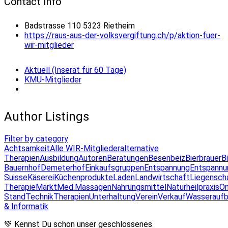
Contact Info
Badstrasse 110 5323 Rietheim
https://raus-aus-der-volksvergiftung.ch/p/aktion-fuer-
wir-mitglieder
Aktuell (Inserat für 60 Tage)
KMU-Mitglieder
Author Listings
Filter by category
Achtsamkeit
Alle WIR-Mitglieder
alternative
Therapien
Ausbildung
Autoren
Beratungen
Besenbeiz
Bierbrauer
B
Bauernhof
Demeterhof
Einkaufsgruppen
Entspannung
Entspannu
Suisse
Käserei
Küchenprodukte
Laden
Landwirtschaft
Liegensch
Therapie
Markt
Med.Massagen
Nahrungsmittel
Naturheilpraxis
On
Stand
Technik
Therapien
Unterhaltung
Verein
Verkauf
Wasseraufb
& Informatik
💚 Kennst Du schon unser geschlossenes