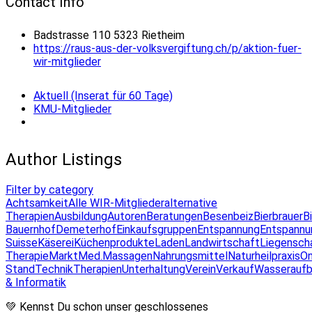
Contact Info
Badstrasse 110 5323 Rietheim
https://raus-aus-der-volksvergiftung.ch/p/aktion-fuer-
wir-mitglieder
Aktuell (Inserat für 60 Tage)
KMU-Mitglieder
Author Listings
Filter by category
Achtsamkeit
Alle WIR-Mitglieder
alternative
Therapien
Ausbildung
Autoren
Beratungen
Besenbeiz
Bierbrauer
B
Bauernhof
Demeterhof
Einkaufsgruppen
Entspannung
Entspannu
Suisse
Käserei
Küchenprodukte
Laden
Landwirtschaft
Liegensch
Therapie
Markt
Med.Massagen
Nahrungsmittel
Naturheilpraxis
On
Stand
Technik
Therapien
Unterhaltung
Verein
Verkauf
Wasseraufb
& Informatik
💚 Kennst Du schon unser geschlossenes