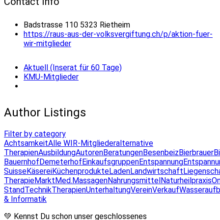
Contact Info
Badstrasse 110 5323 Rietheim
https://raus-aus-der-volksvergiftung.ch/p/aktion-fuer-
wir-mitglieder
Aktuell (Inserat für 60 Tage)
KMU-Mitglieder
Author Listings
Filter by category
Achtsamkeit
Alle WIR-Mitglieder
alternative
Therapien
Ausbildung
Autoren
Beratungen
Besenbeiz
Bierbrauer
B
Bauernhof
Demeterhof
Einkaufsgruppen
Entspannung
Entspannu
Suisse
Käserei
Küchenprodukte
Laden
Landwirtschaft
Liegensch
Therapie
Markt
Med.Massagen
Nahrungsmittel
Naturheilpraxis
On
Stand
Technik
Therapien
Unterhaltung
Verein
Verkauf
Wasseraufb
& Informatik
💚 Kennst Du schon unser geschlossenes