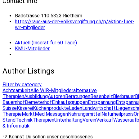
Contact Info
Badstrasse 110 5323 Rietheim
https://raus-aus-der-volksvergiftung.ch/p/aktion-fuer-
wir-mitglieder
Aktuell (Inserat für 60 Tage)
KMU-Mitglieder
Author Listings
Filter by category
Achtsamkeit
Alle WIR-Mitglieder
alternative
Therapien
Ausbildung
Autoren
Beratungen
Besenbeiz
Bierbrauer
B
Bauernhof
Demeterhof
Einkaufsgruppen
Entspannung
Entspannu
Suisse
Käserei
Küchenprodukte
Laden
Landwirtschaft
Liegensch
Therapie
Markt
Med.Massagen
Nahrungsmittel
Naturheilpraxis
On
Stand
Technik
Therapien
Unterhaltung
Verein
Verkauf
Wasseraufb
& Informatik
💚 Kennst Du schon unser geschlossenes