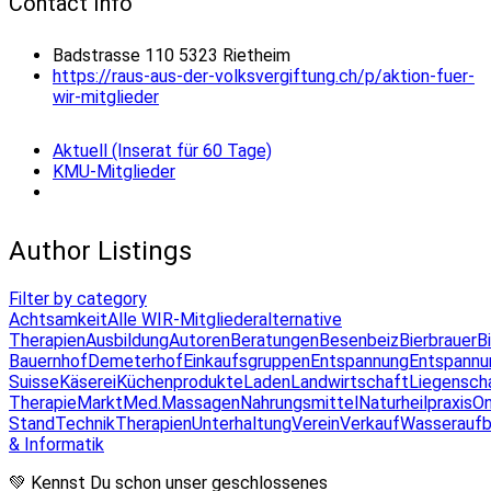
Contact Info
Badstrasse 110 5323 Rietheim
https://raus-aus-der-volksvergiftung.ch/p/aktion-fuer-
wir-mitglieder
Aktuell (Inserat für 60 Tage)
KMU-Mitglieder
Author Listings
Filter by category
Achtsamkeit
Alle WIR-Mitglieder
alternative
Therapien
Ausbildung
Autoren
Beratungen
Besenbeiz
Bierbrauer
B
Bauernhof
Demeterhof
Einkaufsgruppen
Entspannung
Entspannu
Suisse
Käserei
Küchenprodukte
Laden
Landwirtschaft
Liegensch
Therapie
Markt
Med.Massagen
Nahrungsmittel
Naturheilpraxis
On
Stand
Technik
Therapien
Unterhaltung
Verein
Verkauf
Wasseraufb
& Informatik
💚 Kennst Du schon unser geschlossenes