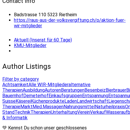
Contact Info
Badstrasse 110 5323 Rietheim
https://raus-aus-der-volksvergiftung.ch/p/aktion-fuer-
wir-mitglieder
Aktuell (Inserat für 60 Tage)
KMU-Mitglieder
Author Listings
Filter by category
Achtsamkeit
Alle WIR-Mitglieder
alternative
Therapien
Ausbildung
Autoren
Beratungen
Besenbeiz
Bierbrauer
B
Bauernhof
Demeterhof
Einkaufsgruppen
Entspannung
Entspannu
Suisse
Käserei
Küchenprodukte
Laden
Landwirtschaft
Liegensch
Therapie
Markt
Med.Massagen
Nahrungsmittel
Naturheilpraxis
On
Stand
Technik
Therapien
Unterhaltung
Verein
Verkauf
Wasseraufb
& Informatik
💚 Kennst Du schon unser geschlossenes