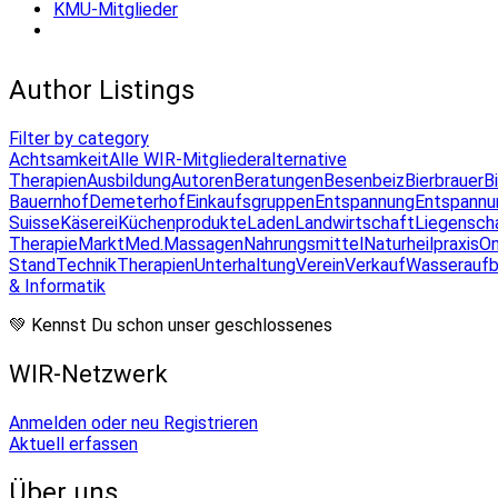
KMU-Mitglieder
Author Listings
Filter by category
Achtsamkeit
Alle WIR-Mitglieder
alternative
Therapien
Ausbildung
Autoren
Beratungen
Besenbeiz
Bierbrauer
B
Bauernhof
Demeterhof
Einkaufsgruppen
Entspannung
Entspannu
Suisse
Käserei
Küchenprodukte
Laden
Landwirtschaft
Liegensch
Therapie
Markt
Med.Massagen
Nahrungsmittel
Naturheilpraxis
On
Stand
Technik
Therapien
Unterhaltung
Verein
Verkauf
Wasseraufb
& Informatik
💚 Kennst Du schon unser geschlossenes
WIR-Netzwerk
Anmelden oder neu Registrieren
Aktuell erfassen
Über uns