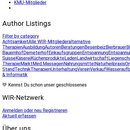
KMU-Mitglieder
Author Listings
Filter by category
Achtsamkeit
Alle WIR-Mitglieder
alternative
Therapien
Ausbildung
Autoren
Beratungen
Besenbeiz
Bierbrauer
B
Bauernhof
Demeterhof
Einkaufsgruppen
Entspannung
Entspannu
Suisse
Käserei
Küchenprodukte
Laden
Landwirtschaft
Liegensch
Therapie
Markt
Med.Massagen
Nahrungsmittel
Naturheilpraxis
On
Stand
Technik
Therapien
Unterhaltung
Verein
Verkauf
Wasseraufb
& Informatik
💚 Kennst Du schon unser geschlossenes
WIR-Netzwerk
Anmelden oder neu Registrieren
Aktuell erfassen
Über uns