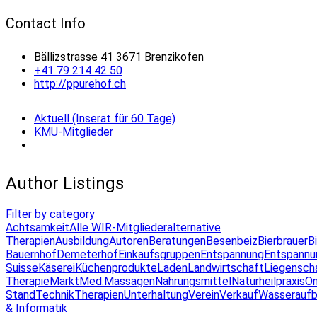
Contact Info
Bällizstrasse 41 3671 Brenzikofen
+41 79 214 42 50
http://ppurehof.ch
Aktuell (Inserat für 60 Tage)
KMU-Mitglieder
Author Listings
Filter by category
Achtsamkeit
Alle WIR-Mitglieder
alternative
Therapien
Ausbildung
Autoren
Beratungen
Besenbeiz
Bierbrauer
B
Bauernhof
Demeterhof
Einkaufsgruppen
Entspannung
Entspannu
Suisse
Käserei
Küchenprodukte
Laden
Landwirtschaft
Liegensch
Therapie
Markt
Med.Massagen
Nahrungsmittel
Naturheilpraxis
On
Stand
Technik
Therapien
Unterhaltung
Verein
Verkauf
Wasseraufb
& Informatik