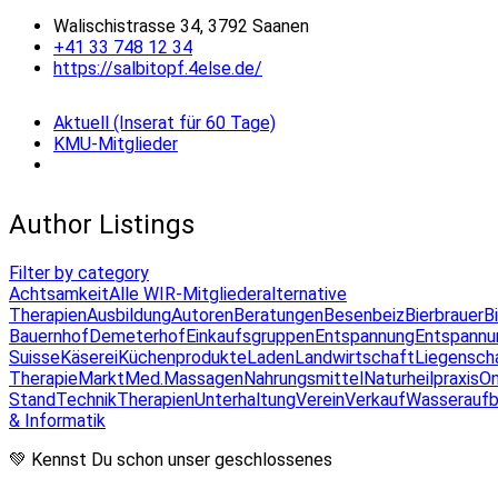
Walischistrasse 34, 3792 Saanen
+41 33 748 12 34
https://salbitopf.4else.de/
Aktuell (Inserat für 60 Tage)
KMU-Mitglieder
Author Listings
Filter by category
Achtsamkeit
Alle WIR-Mitglieder
alternative
Therapien
Ausbildung
Autoren
Beratungen
Besenbeiz
Bierbrauer
B
Bauernhof
Demeterhof
Einkaufsgruppen
Entspannung
Entspannu
Suisse
Käserei
Küchenprodukte
Laden
Landwirtschaft
Liegensch
Therapie
Markt
Med.Massagen
Nahrungsmittel
Naturheilpraxis
On
Stand
Technik
Therapien
Unterhaltung
Verein
Verkauf
Wasseraufb
& Informatik
💚 Kennst Du schon unser geschlossenes