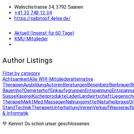
Walischistrasse 34, 3792 Saanen
+41 33 748 12 34
https://salbitopf.4else.de/
Aktuell (Inserat für 60 Tage)
KMU-Mitglieder
Author Listings
Filter by category
Achtsamkeit
Alle WIR-Mitglieder
alternative
Therapien
Ausbildung
Autoren
Beratungen
Besenbeiz
Bierbrauer
B
Bauernhof
Demeterhof
Einkaufsgruppen
Entspannung
Entspannu
Suisse
Käserei
Küchenprodukte
Laden
Landwirtschaft
Liegensch
Therapie
Markt
Med.Massagen
Nahrungsmittel
Naturheilpraxis
On
Stand
Technik
Therapien
Unterhaltung
Verein
Verkauf
Wasseraufb
& Informatik
💚 Kennst Du schon unser geschlossenes