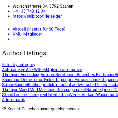
Walischistrasse 34, 3792 Saanen
+41 33 748 12 34
https://salbitopf.4else.de/
Aktuell (Inserat für 60 Tage)
KMU-Mitglieder
Author Listings
Filter by category
Achtsamkeit
Alle WIR-Mitglieder
alternative
Therapien
Ausbildung
Autoren
Beratungen
Besenbeiz
Bierbrauer
B
Bauernhof
Demeterhof
Einkaufsgruppen
Entspannung
Entspannu
Suisse
Käserei
Küchenprodukte
Laden
Landwirtschaft
Liegensch
Therapie
Markt
Med.Massagen
Nahrungsmittel
Naturheilpraxis
On
Stand
Technik
Therapien
Unterhaltung
Verein
Verkauf
Wasseraufb
& Informatik
💚 Kennst Du schon unser geschlossenes