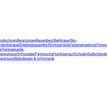
ng
Autoren
Beratungen
Besenbeiz
Bierbrauer
Bio-
ngstherapie
Erlebnisbauernhof
Ernteanteile
Ferienangebote
Fitne
aften
manuelle
lineshops
Orthopädie
Patenschaften
Saatgut
Schulen
Selbstbedi
ereitung
Webdesign & Informatik