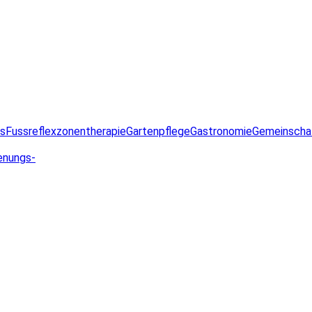
ss
Fussreflexzonentherapie
Gartenpflege
Gastronomie
Gemeinscha
enungs-