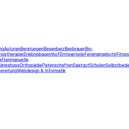
ng
Autoren
Beratungen
Besenbeiz
Bierbrauer
Bio-
ngstherapie
Erlebnisbauernhof
Ernteanteile
Ferienangebote
Fitne
aften
manuelle
lineshops
Orthopädie
Patenschaften
Saatgut
Schulen
Selbstbedi
ereitung
Webdesign & Informatik