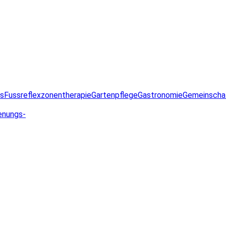
ss
Fussreflexzonentherapie
Gartenpflege
Gastronomie
Gemeinscha
enungs-