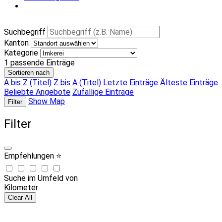
Suchbegriff
Kanton
Kategorie
1
passende Einträge
Sortieren nach
A bis Z (Titel)
Z bis A (Titel)
Letzte Einträge
Älteste Einträge
Beliebte Angebote
Zufällige Einträge
Show Map
Filter
Filter
Empfehlungen ⭐
Suche im Umfeld von
Kilometer
Clear All