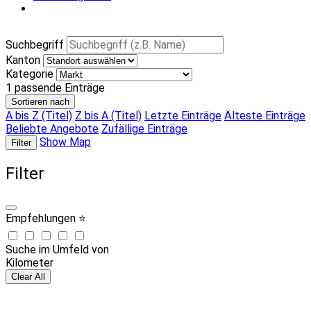
Suchbegriff
Kanton
Kategorie
1
passende Einträge
Sortieren nach
A bis Z (Titel)
Z bis A (Titel)
Letzte Einträge
Älteste Einträge
Beliebte Angebote
Zufällige Einträge
Show Map
Filter
Filter
Empfehlungen ⭐
Suche im Umfeld von
Kilometer
Clear All