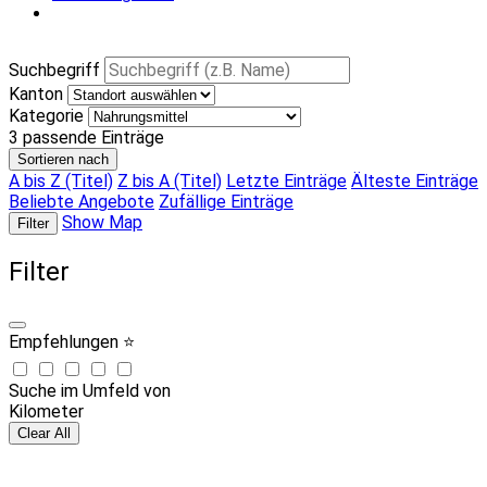
Suchbegriff
Kanton
Kategorie
3
passende Einträge
Sortieren nach
A bis Z (Titel)
Z bis A (Titel)
Letzte Einträge
Älteste Einträge
Beliebte Angebote
Zufällige Einträge
Show Map
Filter
Filter
Empfehlungen ⭐
Suche im Umfeld von
Kilometer
Clear All