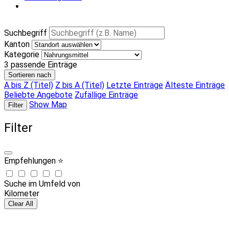
Suchbegriff
Kanton
Kategorie
3
passende Einträge
Sortieren nach
A bis Z (Titel)
Z bis A (Titel)
Letzte Einträge
Älteste Einträge
Beliebte Angebote
Zufällige Einträge
Show Map
Filter
Filter
Empfehlungen ⭐
Suche im Umfeld von
Kilometer
Clear All