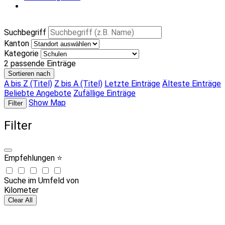
Suchbegriff
Kanton
Kategorie
2
passende Einträge
Sortieren nach
A bis Z (Titel)
Z bis A (Titel)
Letzte Einträge
Älteste Einträge
Beliebte Angebote
Zufällige Einträge
Show Map
Filter
Filter
Empfehlungen ⭐
Suche im Umfeld von
Kilometer
Clear All