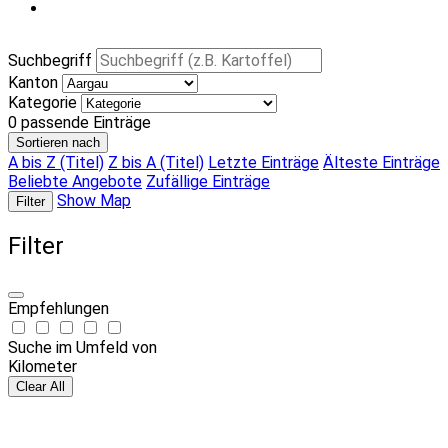
Suchbegriff
Kanton
Kategorie
0
passende Einträge
Sortieren nach
A bis Z (Titel)
Z bis A (Titel)
Letzte Einträge
Älteste Einträge
Beliebte Angebote
Zufällige Einträge
Show Map
Filter
Filter
Empfehlungen
Suche im Umfeld von
Kilometer
Clear All