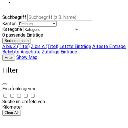
Suchbegriff
Kanton
Kategorie
0
passende Einträge
Sortieren nach
A bis Z (Titel)
Z bis A (Titel)
Letzte Einträge
Älteste Einträge
Beliebte Angebote
Zufällige Einträge
Show Map
Filter
Filter
Empfehlungen ⭐
Suche im Umfeld von
Kilometer
Clear All