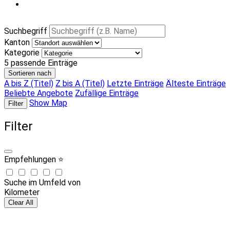
Suchbegriff
Kanton
Kategorie
5
passende Einträge
Sortieren nach
A bis Z (Titel)
Z bis A (Titel)
Letzte Einträge
Älteste Einträge
Beliebte Angebote
Zufällige Einträge
Show Map
Filter
Filter
Empfehlungen ⭐
Suche im Umfeld von
Kilometer
Clear All