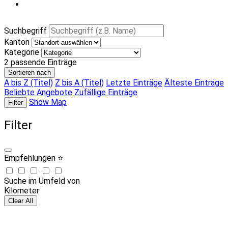
Suchbegriff
Kanton
Kategorie
2
passende Einträge
Sortieren nach
A bis Z (Titel)
Z bis A (Titel)
Letzte Einträge
Älteste Einträge
Beliebte Angebote
Zufällige Einträge
Show Map
Filter
Filter
Empfehlungen ⭐
Suche im Umfeld von
Kilometer
Clear All