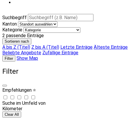
Suchbegriff
Kanton
Kategorie
2
passende Einträge
Sortieren nach
A bis Z (Titel)
Z bis A (Titel)
Letzte Einträge
Älteste Einträge
Beliebte Angebote
Zufällige Einträge
Show Map
Filter
Filter
Empfehlungen ⭐
Suche im Umfeld von
Kilometer
Clear All